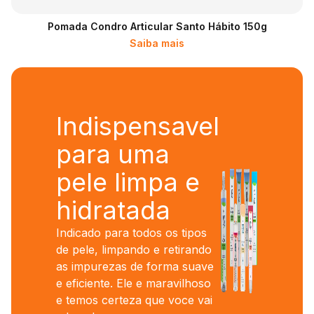
Pomada Condro Articular Santo Hábito 150g
Saiba mais
Indispensavel
para uma
pele limpa e
hidratada
Indicado para todos os tipos
de pele, limpando e retirando
as impurezas de forma suave
e eficiente. Ele e maravilhoso
e temos certeza que voce vai