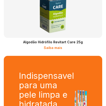
Algodão Hidrófilo Revitart Care 25g
Saiba mais
Indispensavel
para uma
pele limpa e
hidratada