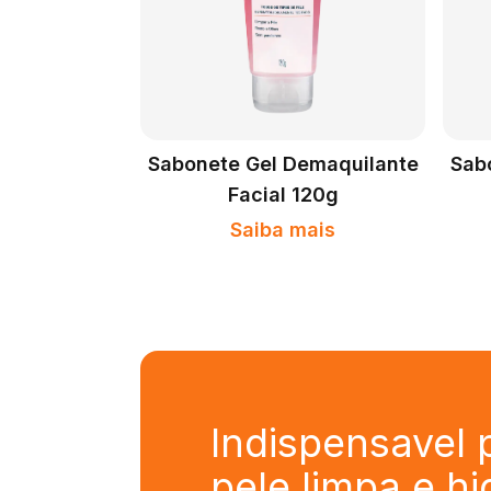
Sabonete Gel Demaquilante
Sab
Facial 120g
Saiba mais
Indispensavel
pele limpa e h