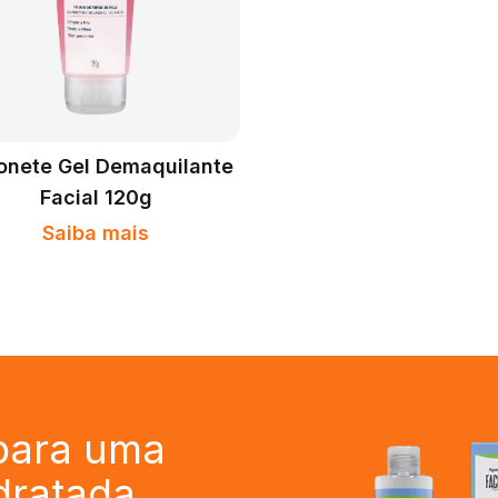
onete Gel Demaquilante
Facial 120g
Saiba mais
 para uma
idratada