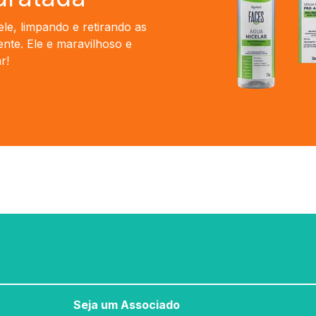
ele, limpando e retirando as
ente. Ele e maravilhoso e
r!
Seja um Associado