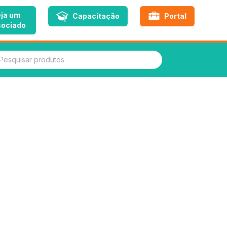
ja um
Capacitação
Portal
ociado
quisar produtos