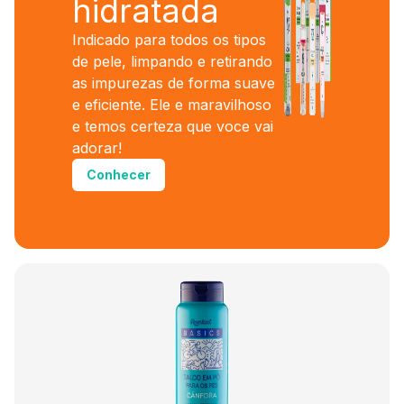
hidratada
Indicado para todos os tipos
de pele, limpando e retirando
as impurezas de forma suave
e eficiente. Ele e maravilhoso
e temos certeza que voce vai
adorar!
Conhecer