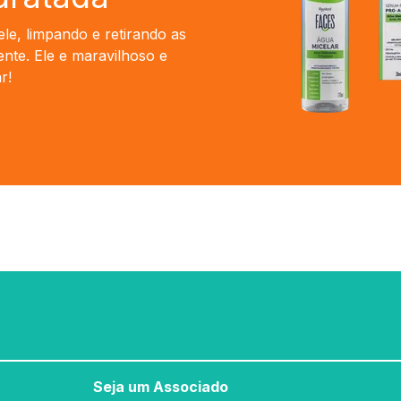
ele, limpando e retirando as
ente. Ele e maravilhoso e
r!
Seja um Associado