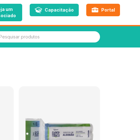
ja um
Capacitação
Portal
ociado
quisar produtos