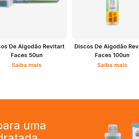
cos De Algodão Revitart
Discos De Algodão Revi
Faces 50un
Faces 100un
Saiba mais
Saiba mais
 para uma
idratada