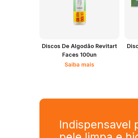
Discos De Algodão Revitart
Dis
Faces 100un
Saiba mais
Indispensavel
pele limpa e h